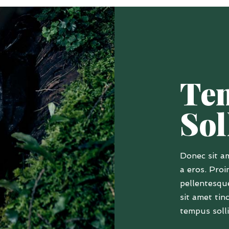
Te
Sol
Donec sit a
a eros. Proi
pellentesqu
sit amet tin
tempus solli