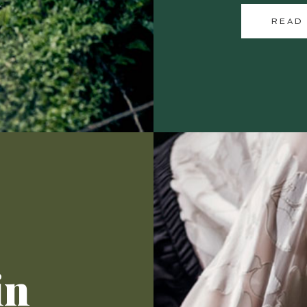
READ
in