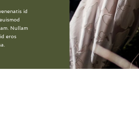
venenatis id
s euismod
iam. Nullam
 id eros
sa.